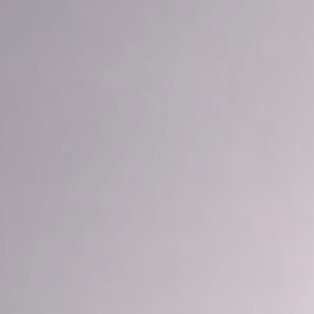
de Romain Gary / Emile Ajar
L'angoisse du roi Salomon